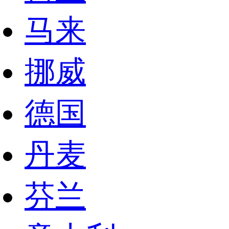
马来
挪威
德国
丹麦
芬兰