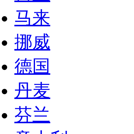
马来
挪威
德国
丹麦
芬兰