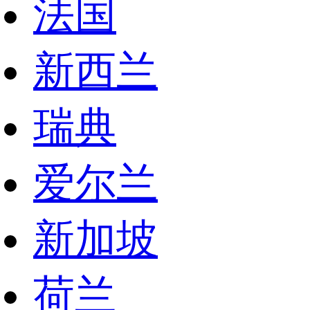
法国
新西兰
瑞典
爱尔兰
新加坡
荷兰