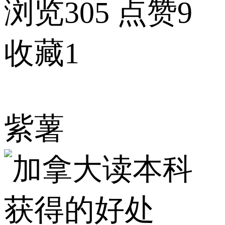
浏览305
点赞9
收藏1
紫薯