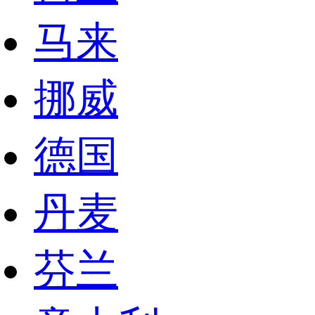
马来
挪威
德国
丹麦
芬兰