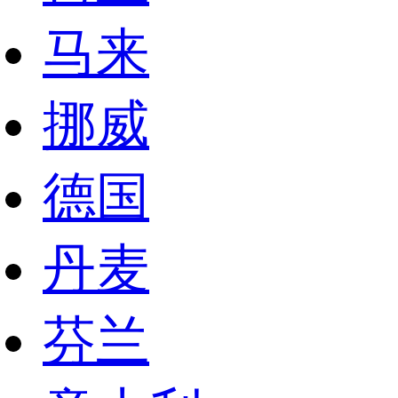
马来
挪威
德国
丹麦
芬兰