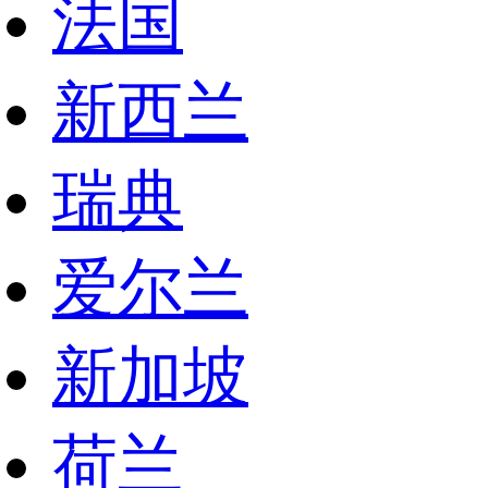
法国
新西兰
瑞典
爱尔兰
新加坡
荷兰