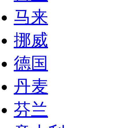
马来
挪威
德国
丹麦
芬兰