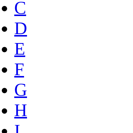
C
D
E
F
G
H
I