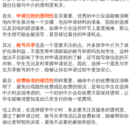
题往往都与中介的透明度有关。
首先，
申请过程的透明性
至关重要。优秀的中介应该能够清晰
地向学生展示每一个步骤，包括申请材料的准备、院校的选择
以及后续的跟进服务。如果中介在这些环节上遮遮掩掩，那么
学生很可能会被误导，甚至错过最佳的申请机会。
其次，
账号共享
也是一个需要关注的点。许多留学中介为了保
护自身利益，不愿意将申请邮箱的账号和密码告知学生。这种
做法不仅影响了学生对申请进程的了解，还可能导致信息的不
对称，学生无法及时掌握申请状态。因此，选择一个愿意与学
生共享账号的中介，能够让你在申请过程中更加安心。
最后，
收费标准的规范性
同样重要。确保中介的收费项目清晰
明了，避免出现隐性收费或乱收费的情况，是每位学生在选择
中介时必须考虑的。一个好的中介会在收费方面保持透明，让
学生能够清楚知道自己所支付的每一笔费用。
综上所述，在选择留学中介时，务必要关注其服务的透明度。
通过了解申请过程、账号共享情况以及收费标准，能够帮助你
做出更明智的决策，避免不必要的麻烦和损失。