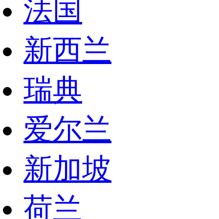
法国
新西兰
瑞典
爱尔兰
新加坡
荷兰