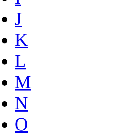
J
K
L
M
N
O