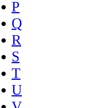
P
Q
R
S
T
U
V