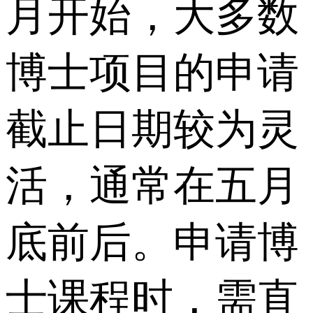
月开始，大多数
博士项目的申请
截止日期较为灵
活，通常在五月
底前后。申请博
士课程时，需直