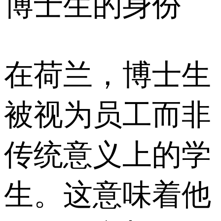
博士生的身份
在荷兰，博士生
被视为员工而非
传统意义上的学
生。这意味着他