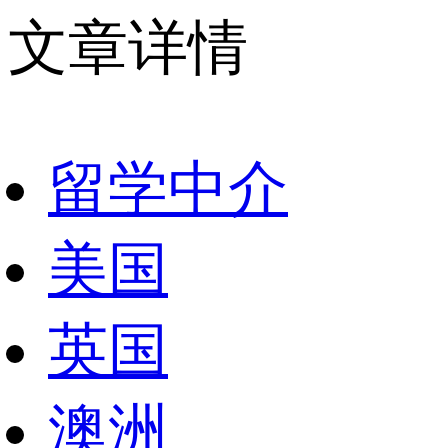
文章详情
留学中介
美国
英国
澳洲