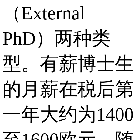
（External
PhD）两种类
型。有薪博士生
的月薪在税后第
一年大约为1400
至1600欧元，随