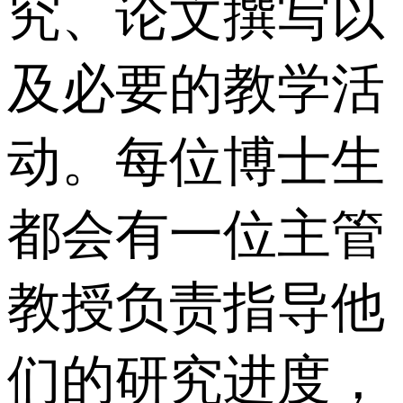
究、论文撰写以
及必要的教学活
动。每位博士生
都会有一位主管
教授负责指导他
们的研究进度，