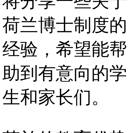
将分享一些关于
荷兰博士制度的
经验，希望能帮
助到有意向的学
生和家长们。