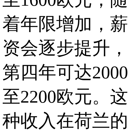
着年限增加，薪
资会逐步提升，
第四年可达2000
至2200欧元。这
种收入在荷兰的