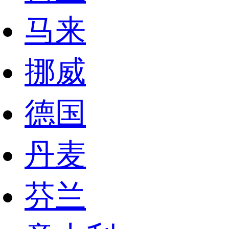
马来
挪威
德国
丹麦
芬兰