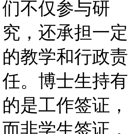
们不仅参与研
究，还承担一定
的教学和行政责
任。博士生持有
的是工作签证，
而非学生签证，