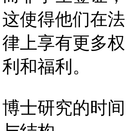
这使得他们在法
律上享有更多权
利和福利。
博士研究的时间