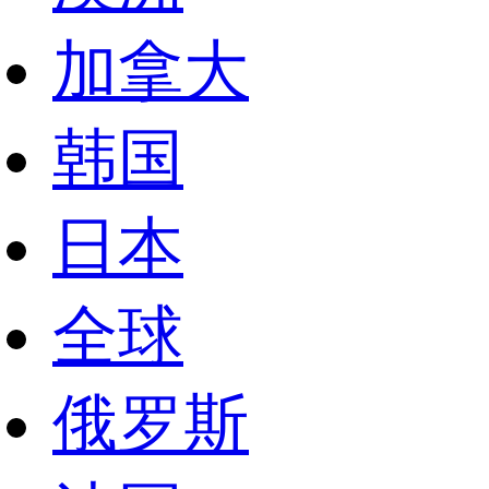
加拿大
韩国
日本
全球
俄罗斯