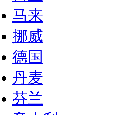
马来
挪威
德国
丹麦
芬兰