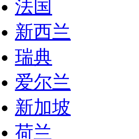
法国
新西兰
瑞典
爱尔兰
新加坡
荷兰