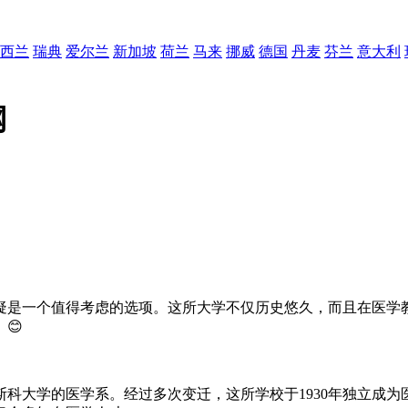
西兰
瑞典
爱尔兰
新加坡
荷兰
马来
挪威
德国
丹麦
芬兰
意大利
网
疑是一个值得考虑的选项。这所大学不仅历史悠久，而且在医学
😊
斯科大学的医学系。经过多次变迁，这所学校于1930年独立成为