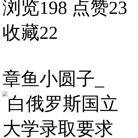
浏览198
点赞23
收藏22
章鱼小圆子_