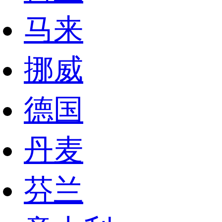
马来
挪威
德国
丹麦
芬兰