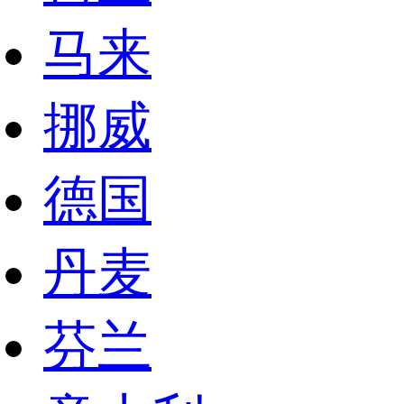
马来
挪威
德国
丹麦
芬兰