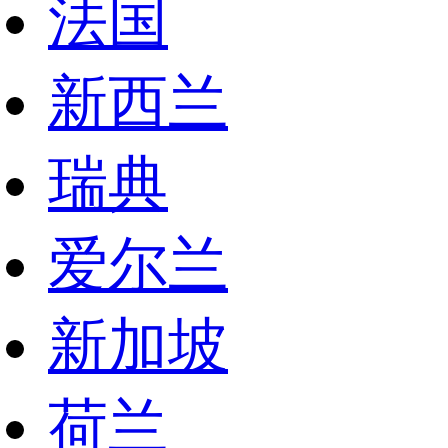
法国
新西兰
瑞典
爱尔兰
新加坡
荷兰