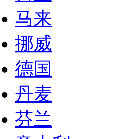
马来
挪威
德国
丹麦
芬兰