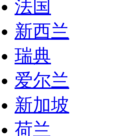
法国
新西兰
瑞典
爱尔兰
新加坡
荷兰