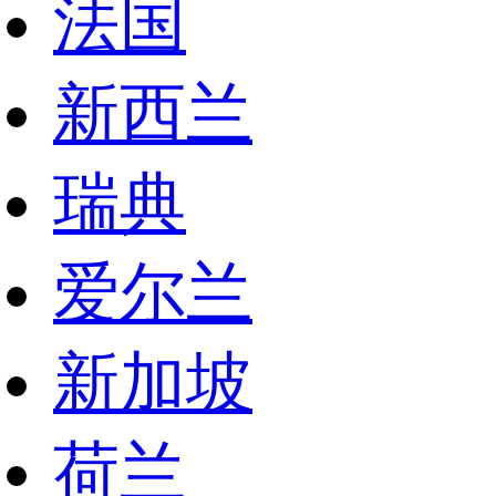
法国
新西兰
瑞典
爱尔兰
新加坡
荷兰