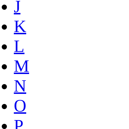
J
K
L
M
N
O
P