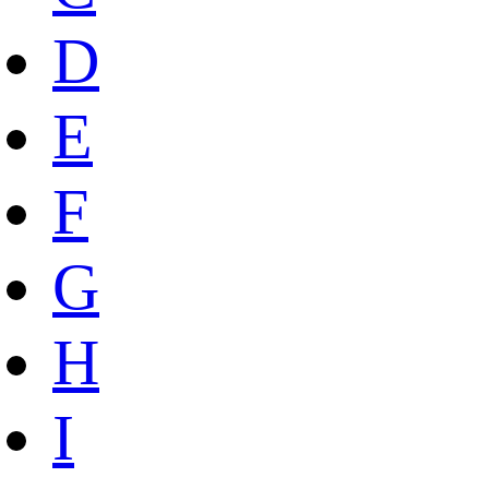
D
E
F
G
H
I