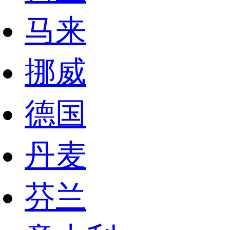
马来
挪威
德国
丹麦
芬兰