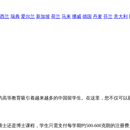
西兰
瑞典
爱尔兰
新加坡
荷兰
马来
挪威
德国
丹麦
芬兰
意大利
的高等教育吸引着越来越多的中国留学生。在这里，您不仅可以
士还是博士课程，学生只需支付每学期约500-600克朗的注册