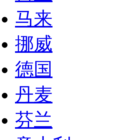
马来
挪威
德国
丹麦
芬兰