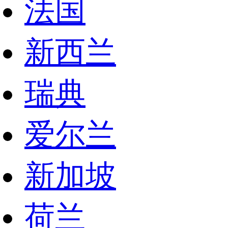
法国
新西兰
瑞典
爱尔兰
新加坡
荷兰