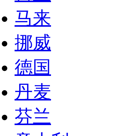
马来
挪威
德国
丹麦
芬兰