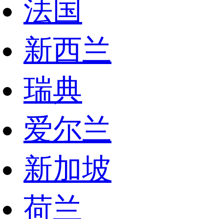
法国
新西兰
瑞典
爱尔兰
新加坡
荷兰