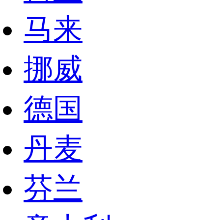
马来
挪威
德国
丹麦
芬兰